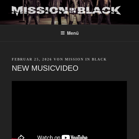
Zum
Inhalt
MISSION IN BLACK
Mission in Black – Nothing else but Metal
springen
Menü
VERÖFFENTLICHT
FEBRUAR 25, 2026
VON
MISSION IN BLACK
AM
NEW MUSICVIDEO